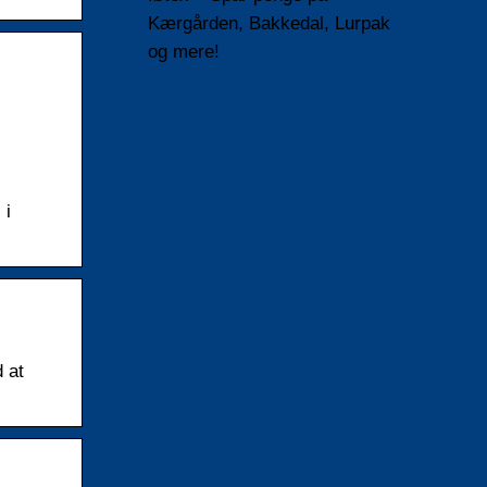
Kærgården, Bakkedal, Lurpak
og mere!
 i
 at