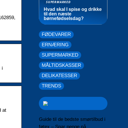
SUPERMARKED
Hvad skal I spise og drikke
til den næste
162859,
børnefødselsdag?
FØDEVARER
ERNÆRING
SUPERMARKED
MÅLTIDSKASSER
 i
DELIKATESSER
TRENDS
 at
Guide til de bedste smørtilbud i
føtex – Spar penge på