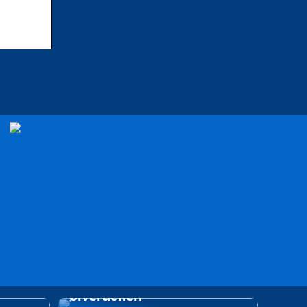
å, og
 Hvad
Tag på opdagelsesrejse i
ølverdenen