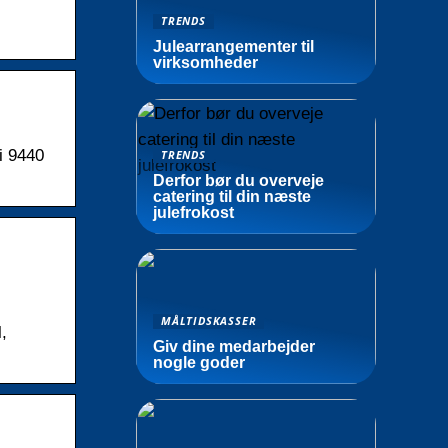
TRENDS
Julearrangementer til
virksomheder
i 9440
TRENDS
Derfor bør du overveje
catering til din næste
julefrokost
MÅLTIDSKASSER
,
Giv dine medarbejder
nogle goder