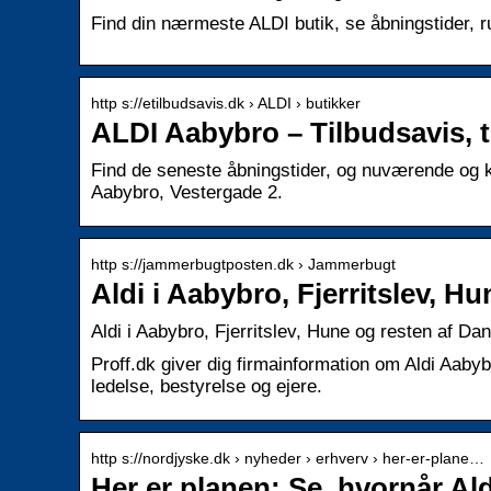
Find din nærmeste ALDI butik, se åbningstider, rut
http s://etilbudsavis.dk › ALDI › butikker
ALDI Aabybro – Tilbudsavis, t
Find de seneste åbningstider, og nuværende og ko
Aabybro, Vestergade 2.
http s://jammerbugtposten.dk › Jammerbugt
Aldi i Aabybro, Fjerritslev, H
Aldi i Aabybro, Fjerritslev, Hune og resten af 
Proff.dk giver dig firmainformation om Aldi Aaby
ledelse, bestyrelse og ejere.
http s://nordjyske.dk › nyheder › erhverv › her-er-plane…
Her er planen: Se, hvornår Al