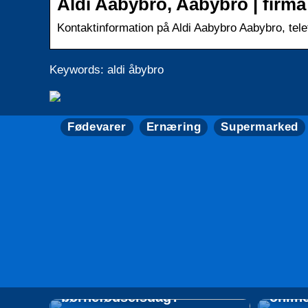
Aldi Aabybro, Aabybro | firma 
Kontaktinformation på Aldi Aabybro Aabybro, tele
Keywords: aldi åbybro
Fødevarer
Ernæring
Supermarked
Hvad skal I spise og drikke
til den næste
Tips t
børnefødselsdag?
onlin