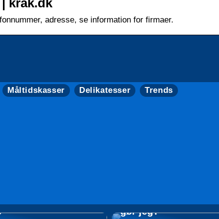
| krak.dk
fonnummer, adresse, se information for firmaer.
Måltidskasser
Delikatesser
Trends
Min mad er brændt p
il at købe rosévin
gæsterne er på vej –
e
gør jeg?