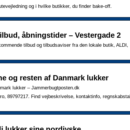
evejledning og i hvilke butikker, du finder bake-off.
ilbud, åbningstider – Vestergade 2
mmende tilbud og tilbudsaviser fra den lokale butik, ALDI, 
une og resten af Danmark lukker
Danmark lukker – Jammerbugtposten.dk
bro, 89797217. Find vejbeskrivelse, kontaktinfo, regnskabstal
di lukker sine nordjyske …