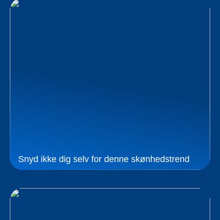
Snyd ikke dig selv for denne skønhedstrend