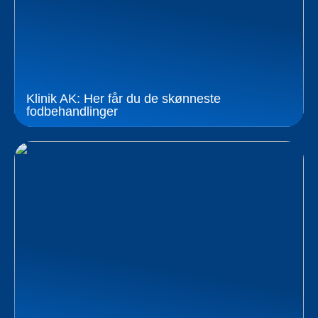
Klinik AK: Her får du de skønneste
fodbehandlinger