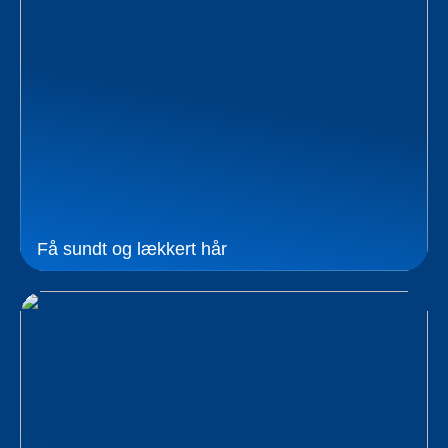
Få sundt og lækkert hår