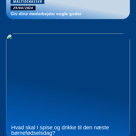
MÅLTIDSKASSER
29/04/2024
Giv dine medarbejder nogle goder
Hvad skal I spise og drikke til den næste
børnefødselsdag?