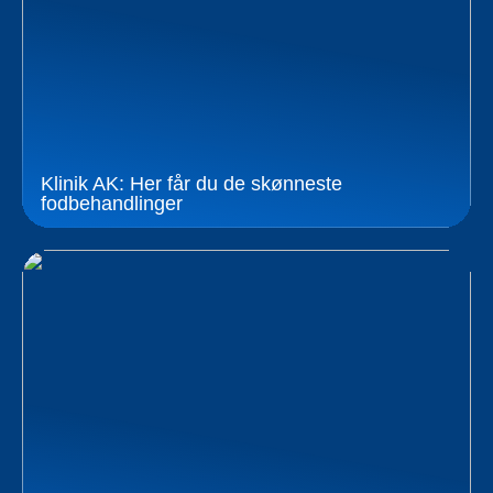
Klinik AK: Her får du de skønneste
fodbehandlinger