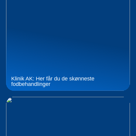
Klinik AK: Her får du de skønneste
fodbehandlinger