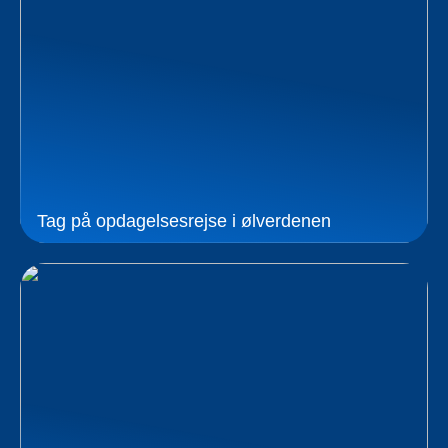
Tag på opdagelsesrejse i ølverdenen