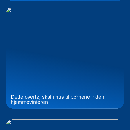
Dette overtøj skal i hus til børnene inden
hjemmevinteren