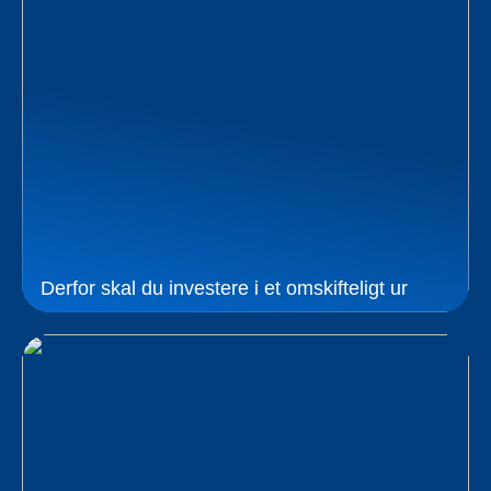
Derfor skal du investere i et omskifteligt ur