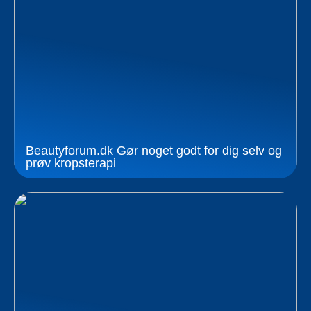
Beautyforum.dk Gør noget godt for dig selv og
prøv kropsterapi