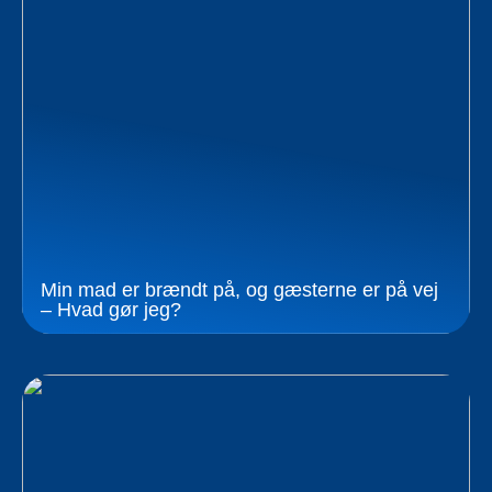
Min mad er brændt på, og gæsterne er på vej
– Hvad gør jeg?