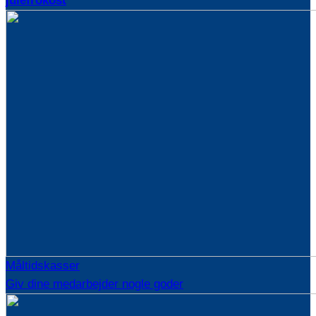
julefrokost
Måltidskasser
Giv dine medarbejder nogle goder