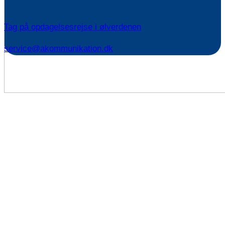
Tag på opdagelsesrejse i ølverdenen
service@akommunikation.dk