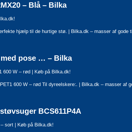
MX20 – Blå – Bilka
lka.dk!
kte hjælp til de hurtige stø. | Bilka.dk – masser af gode t
 med pose … – Bilka
600 W – rød | Køb på Bilka.dk!
1 600 W – rød Til dyreelskere:. | Bilka.dk – masser af go
ri støvsuger BCS611P4A
 sort | Køb på Bilka.dk!