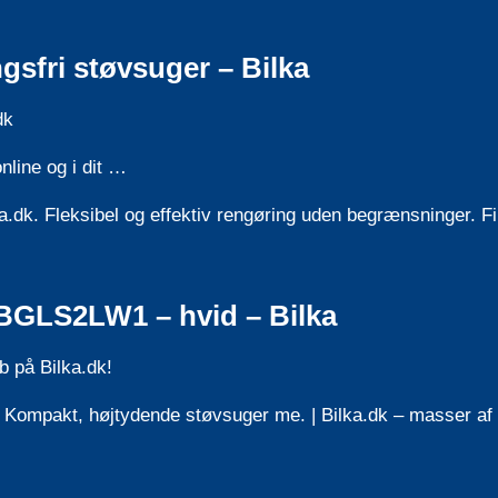
gsfri støvsuger – Bilka
dk
nline og i dit …
ka.dk. Fleksibel og effektiv rengøring uden begrænsninger. 
BGLS2LW1 – hvid – Bilka
 på Bilka.dk!
ompakt, højtydende støvsuger me. | Bilka.dk – masser af 