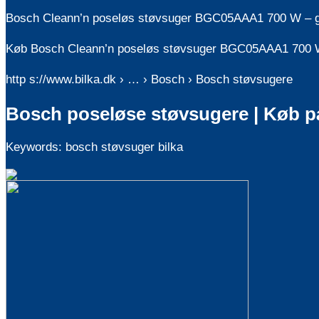
Bosch Cleann’n poseløs støvsuger BGC05AAA1 700 W – gr
Køb Bosch Cleann’n poseløs støvsuger BGC05AAA1 700 W –
http s://www.bilka.dk › … › Bosch › Bosch støvsugere
Bosch poseløse støvsugere | Køb på
Keywords: bosch støvsuger bilka