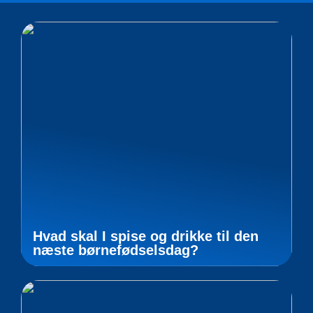
Hvad skal I spise og drikke til den
næste børnefødselsdag?