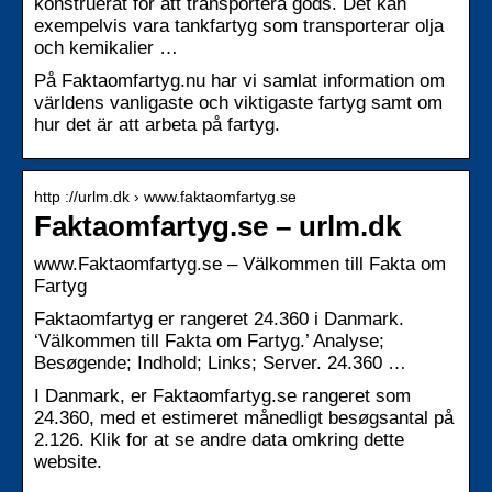
konstruerat för att transportera gods. Det kan
exempelvis vara tankfartyg som transporterar olja
och kemikalier …
På Faktaomfartyg.nu har vi samlat information om
världens vanligaste och viktigaste fartyg samt om
hur det är att arbeta på fartyg.
http ://urlm.dk › www.faktaomfartyg.se
Faktaomfartyg.se – urlm.dk
www.Faktaomfartyg.se – Välkommen till Fakta om
Fartyg
Faktaomfartyg er rangeret 24.360 i Danmark.
‘Välkommen till Fakta om Fartyg.’ Analyse;
Besøgende; Indhold; Links; Server. 24.360 …
I Danmark, er Faktaomfartyg.se rangeret som
24.360, med et estimeret månedligt besøgsantal på
2.126. Klik for at se andre data omkring dette
website.