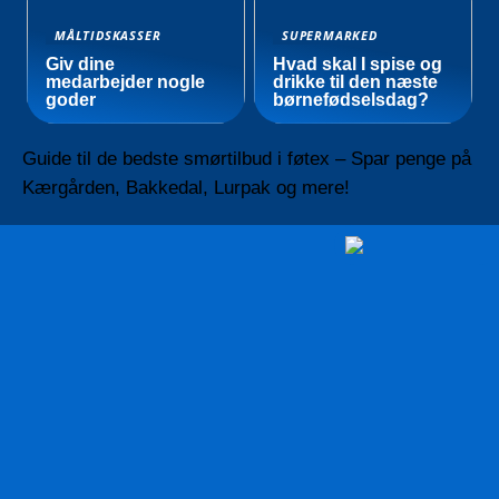
MÅLTIDSKASSER
SUPERMARKED
Giv dine
Hvad skal I spise og
medarbejder nogle
drikke til den næste
goder
børnefødselsdag?
Guide til de bedste smørtilbud i føtex – Spar penge på
Kærgården, Bakkedal, Lurpak og mere!