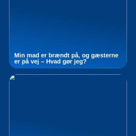
Min mad er brændt på, og gæsterne
er på vej – Hvad gør jeg?