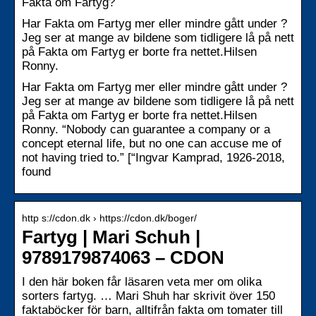
Fakta om Fartyg?
Har Fakta om Fartyg mer eller mindre gått under ?
Jeg ser at mange av bildene som tidligere lå på nett
på Fakta om Fartyg er borte fra nettet.Hilsen
Ronny.
Har Fakta om Fartyg mer eller mindre gått under ?
Jeg ser at mange av bildene som tidligere lå på nett
på Fakta om Fartyg er borte fra nettet.Hilsen
Ronny. “Nobody can guarantee a company or a
concept eternal life, but no one can accuse me of
not having tried to.” [“Ingvar Kamprad, 1926-2018,
found
http s://cdon.dk › https://cdon.dk/boger/
Fartyg | Mari Schuh |
9789179874063 – CDON
I den här boken får läsaren veta mer om olika
sorters fartyg. … Mari Shuh har skrivit över 150
faktaböcker för barn, alltifrån fakta om tomater till