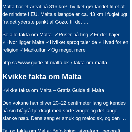
Malta har et areal på 316 km², hvilket gør landet til et af
de mindste i EU. Malta’s længde er ca. 43 km i fugleflugt
fra det yderste punkt af Gozo, til det …
Se alle fakta om Malta. ✓Priser på ting ✓Er der hajer
✓Hvor ligger Malta ✓Hvilket sprog taler de ✓Hvad for en
religion ✓Madkultur ✓Og meget mere
http s://www.guide-til-malta.dk › fakta-om-malta
Kvikke fakta om Malta
Kvikke fakta om Malta – Gratis Guide til Malta
Den voksne han bliver 20–22 centimeter lang og kendes
på sin blågrå fjerdragt med sorte vinger og det lange
slanke næb. Dens sang er smuk og melodisk, og den …
Tal og fakta om Malta: Befolkning, styreform, geografi,