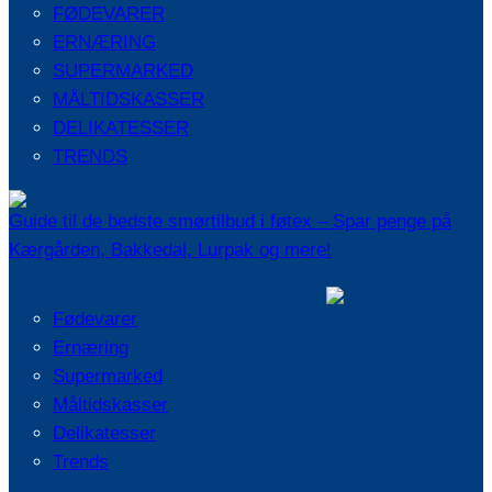
FØDEVARER
ERNÆRING
SUPERMARKED
MÅLTIDSKASSER
DELIKATESSER
TRENDS
Guide til de bedste smørtilbud i føtex – Spar penge på
Kærgården, Bakkedal, Lurpak og mere!
Fødevarer
Ernæring
Supermarked
Måltidskasser
Delikatesser
Trends