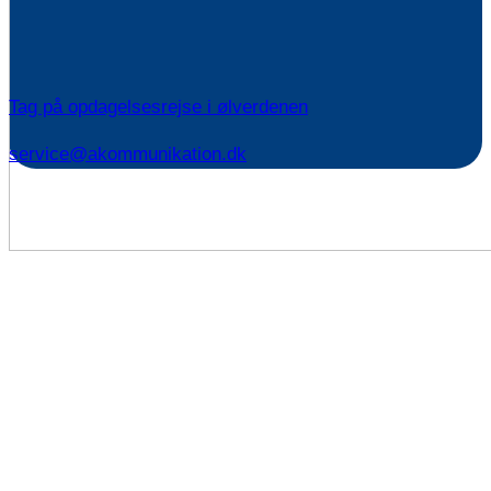
Tag på opdagelsesrejse i ølverdenen
service@akommunikation.dk