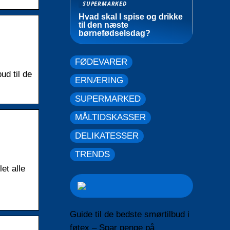
SUPERMARKED
Hvad skal I spise og drikke
til den næste
børnefødselsdag?
FØDEVARER
ud til de
ERNÆRING
SUPERMARKED
MÅLTIDSKASSER
DELIKATESSER
TRENDS
et alle
Guide til de bedste smørtilbud i
føtex – Spar penge på