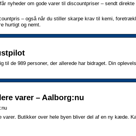
år nyheder om gode varer til discountpriser – sendt direkte t
countpris – også når du stiller skarpe krav til kemi, foretræk
re hurtigt og nemt.
stpilot
g til de 989 personer, der allerede har bidraget. Din oplevels
flere varer – Aalborg:nu
g:nu
e varer. Butikker over hele byen bliver del af en ny kæde. Ka