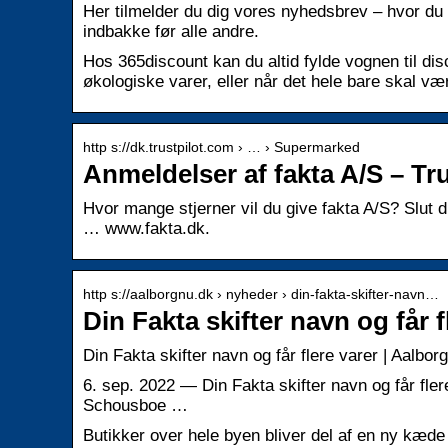
Her tilmelder du dig vores nyhedsbrev – hvor du f
indbakke før alle andre.
Hos 365discount kan du altid fylde vognen til dis
økologiske varer, eller når det hele bare skal væ
http s://dk.trustpilot.com › … › Supermarked
Anmeldelser af fakta A/S – Tru
Hvor mange stjerner vil du give fakta A/S? Slut di
… www.fakta.dk.
http s://aalborgnu.dk › nyheder › din-fakta-skifter-navn…
Din Fakta skifter navn og får 
Din Fakta skifter navn og får flere varer | Aalbor
6. sep. 2022 — Din Fakta skifter navn og får fler
Schousboe …
Butikker over hele byen bliver del af en ny kæde