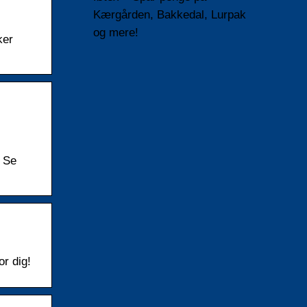
Kærgården, Bakkedal, Lurpak
og mere!
ker
… Se
r dig!