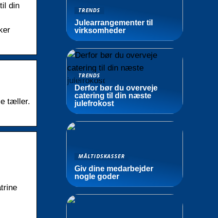
il din
TRENDS
Julearrangementer til
ker
virksomheder
TRENDS
Derfor bør du overveje
catering til din næste
e tæller.
julefrokost
MÅLTIDSKASSER
Giv dine medarbejder
nogle goder
trine