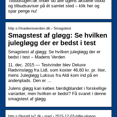
Tilbudsugen.dk finder du alle ugens aktuelle tilbud
og tilbudsaviser på ét samlet sted – klik her og
spar penge nu!
http s://madensverden.dk › Smagstest
Smagstest af gløgg: Se hvilken
julegløgg der er bedst i test
Smagstest af gløgg: Se hvilken julegløgg der er
bedst i test – Madens Verden
11. dec. 2015 — Testvinder blev Deluxe
Rødvinsløgg fra Lidl, som koster 46,60 kr. pr. liter,
mens Julegløgg Luksus fra Aldi kom ind på en
andenplads. Den er …
Julens gløgg kan købes færdigblandet i forskellige
varianter, men hvilken er bedst? Få svaret i denne
smagstest af gløgg.
http s://livsstil.tv2.dk › mad › 2015-12-03-billig-gloegg…