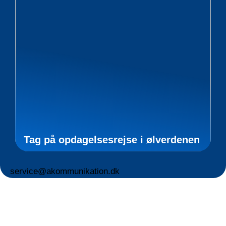
Tag på opdagelsesrejse i ølverdenen
service@akommunikation.dk