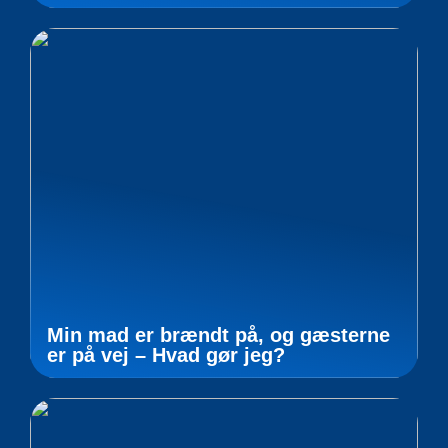
Min mad er brændt på, og gæsterne
er på vej – Hvad gør jeg?