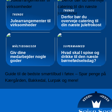
TRENDS
TRENDS
Derfor bør du
Julearrangementer til
overveje catering til
virksomheder
din næste julefrokost
MÅLTIDSKASSER
SUPERMARKED
Giv dine
Hvad skal I spise og
medarbejder nogle
drikke til den næste
goder
børnefødselsdag?
Guide til de bedste smørtilbud i føtex – Spar penge på
Kærgården, Bakkedal, Lurpak og mere!