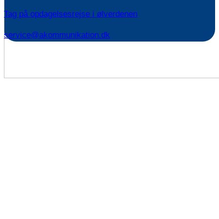
Tag på opdagelsesrejse i ølverdenen
service@akommunikation.dk