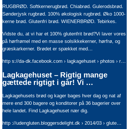
RUGBRØD. Softkernerugbrød. Chiabrød. Gulerodsbrød.
Sønderjysk rugbrød. 100% økologisk rugbrød. Øko 1000-
kerne brød. Glutenfri brød. WIENERBRØD. Tebirkes.
Vidste du, at vi har et 100% glutenfrit brød?Vi laver vores
på hørfrømel med en masse solsikkekerner, hørfrø, og
græskarkerner. Brødet er spækket med…
http s://da-dk.facebook.com › lagkagehuset › photos › r…
Lagkagehuset – Rigtig mange
gættede rigtigt i går! Vi …
Lagkagehusets brød og kager bages hver dag og nat af
mere end 300 bagere og konditorer på 36 bagerier over
hele landet. Find Lagkagehuset nær dig.
http ://udengluten.bloggersdelight.dk › 2014/03 › glute…