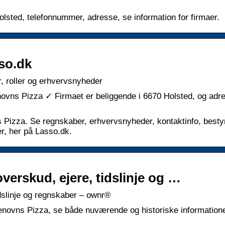
lsted, telefonnummer, adresse, se information for firmaer.
so.dk
, roller og erhvervsnyheder
novns Pizza ✓ Firmaet er beliggende i 6670 Holsted, og adr
Pizza. Se regnskaber, erhvervsnyheder, kontaktinfo, besty
r, her på Lasso.dk.
verskud, ejere, tidslinje og …
dslinje og regnskaber – ownr®
Stenovns Pizza, se både nuværende og historiske informatio