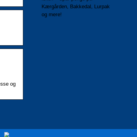
Kærgården, Bakkedal, Lurpak
og mere!
esse og