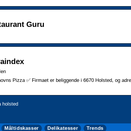
taurant Guru
vaindex
len
novns Pizza ✅ Firmaet er beliggende i 6670 Holsted, og adr
 holsted
Måltidskasser
Delikatesser
Trends