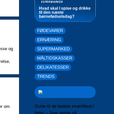
SUPERMARKED
Hvad skal I spise og drikke
til den næste
børnefødselsdag?
FØDEVARER
ERNÆRING
esse og
SUPERMARKED
MÅLTIDSKASSER
relse,
DELIKATESSER
TRENDS
Guide til de bedste smørtilbud i
ner om
føtex – Spar penge på