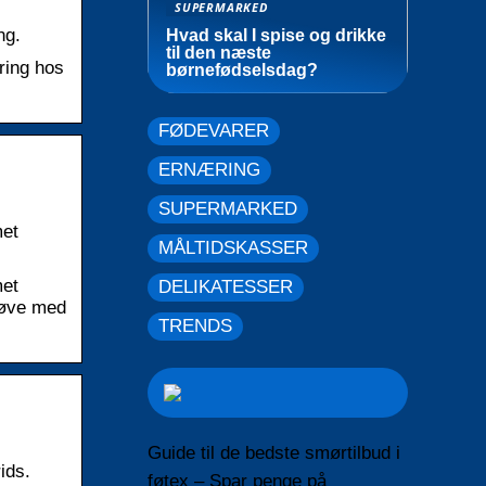
SUPERMARKED
ng.
Hvad skal I spise og drikke
til den næste
ring hos
børnefødselsdag?
FØDEVARER
ERNÆRING
SUPERMARKED
met
MÅLTIDSKASSER
met
DELIKATESSER
prøve med
TRENDS
Guide til de bedste smørtilbud i
ids.
føtex – Spar penge på