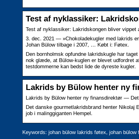
Test af nyklassiker: Lakridsko
Test af nyklassiker: Lakridskongen bliver vippet 
3. dec. 2021 — »Chokoladekugler med lakrids er
Johan Bülow tilbage i 2007, … Købt i: Føtex.
Den bornholmsk opfundne lakridskugle har taget
nok glæde, at Bülow-kuglen er blevet udfordret af
testdommerne kan bedst lide de dyreste kugler.
Lakrids by Bülow henter ny fi
Lakrids by Bülow henter ny finansdirektør — De
Det danske gourmetlakridsbrand henter Nikolaj E
job i malinggiganten Hempel.
Keywords: johan bülow lakrids føtex, johan bülow 