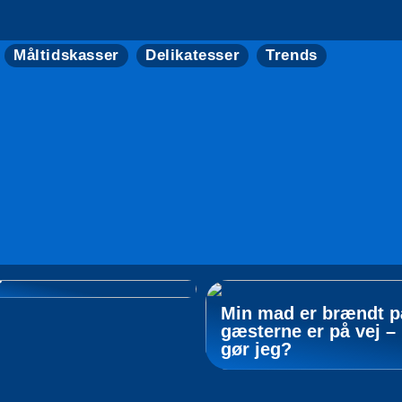
Måltidskasser
Delikatesser
Trends
il at købe rosévin
e
Min mad er brændt p
gæsterne er på vej –
gør jeg?