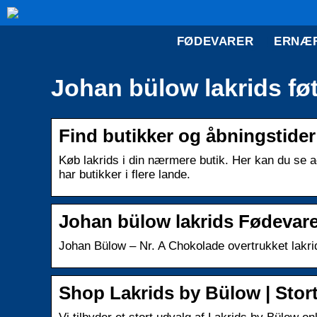
FØDEVARER
ERNÆ
Johan bülow lakrids fø
Find butikker og åbningsti
Køb lakrids i din nærmere butik. Her kan du se 
har butikker i flere lande.
Johan bülow lakrids Fødevare
Johan Bülow – Nr. A Chokolade overtrukket lakrids
Shop Lakrids by Bülow | Stor