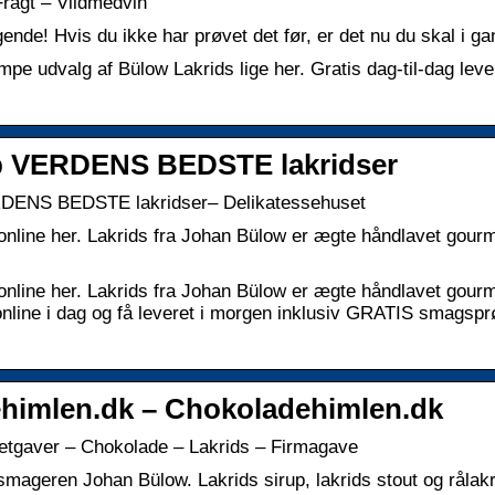
ragt – Vildmedvin
de! Hvis du ikke har prøvet det før, er det nu du skal i ga
e udvalg af Bülow Lakrids lige her. Gratis dag-til-dag leve
øb VERDENS BEDSTE lakridser
VERDENS BEDSTE lakridser– Delikatessehuset
 online her. Lakrids fra Johan Bülow er ægte håndlavet gour
 online her. Lakrids fra Johan Bülow er ægte håndlavet gour
l online i dag og få leveret i morgen inklusiv GRATIS smags
ehimlen.dk – Chokoladehimlen.dk
etgaver – Chokolade – Lakrids – Firmagave
tsmageren Johan Bülow. Lakrids sirup, lakrids stout og rålakr