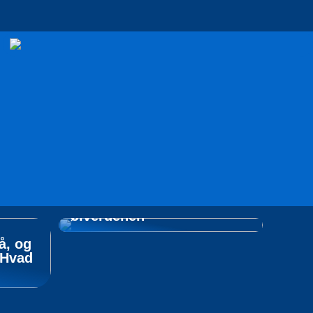
Tag på opdagelsesrejse i
ølverdenen
å, og
 Hvad