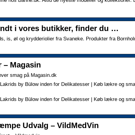
nline hos Bahne.dk. Altid de nyeste modeller og kollektioner. 
ndt i vores butikker, finder du …
s, is, øl og krydderiolier fra Svaneke. Produkter fra Bornho
r – Magasin
enhver smag på Magasin.dk
 Lakrids by Bülow inden for Delikatesser | Køb lækre og sma
 Lakrids by Bülow inden for Delikatesser | Køb lækre og sma
Kæmpe Udvalg – VildMedVin