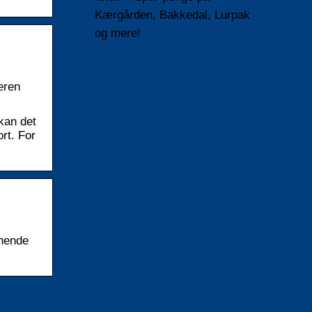
Kærgården, Bakkedal, Lurpak
og mere!
eren
kan det
rt. For
gnende