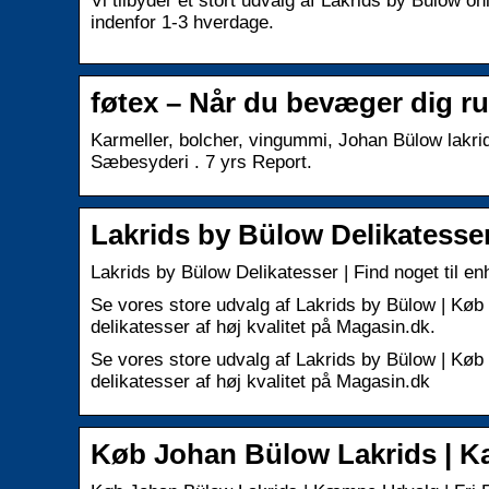
Vi tilbyder et stort udvalg af Lakrids by Bülow o
indenfor 1-3 hverdage.
føtex – Når du bevæger dig ru
Karmeller, bolcher, vingummi, Johan Bülow lakrid
Sæbesyderi . 7 yrs Report.
Lakrids by Bülow Delikatesse
Lakrids by Bülow Delikatesser | Find noget til 
Se vores store udvalg af Lakrids by Bülow | Køb
delikatesser af høj kvalitet på Magasin.dk.
Se vores store udvalg af Lakrids by Bülow | Køb
delikatesser af høj kvalitet på Magasin.dk
Køb Johan Bülow Lakrids | 