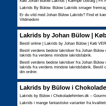
Køb Johan Bülow Lakrids | Kæmpe Udvalg | Fri F
Lakrids By Bülow. Bülow Lakrids smager fremragen
Er du vild med Johan Bülow Lakrids? Find et kæmp
Vildmedvin
Lakrids by Johan Bülow | K
Bestil online | Lakrids by Johan Bülow | Køb 
Bestil verdens bedste lakridser fra Johan Bülow
lakrids fra verdens mindste lakridsfabrik.
Bestil verdens bedste lakridser fra Johan Bülow
lakrids fra verdens mindste lakridsfabrik. Besti
din ordrer.
Lakrids by Bülow i Chokolad
Lakrids by Bülow i Chokoladehimlen.dk – Gourm
Lakrids i mange fantastiske varianter fra kvalite