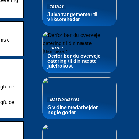
Levering
TRENDS
Julearrangementer til
virksomheder
lmsk
TRENDS
Derfor bør du overveje
catering til din næste
julefrokost
gfulde
MÅLTIDSKASSER
gfulde
Giv dine medarbejder
nogle goder