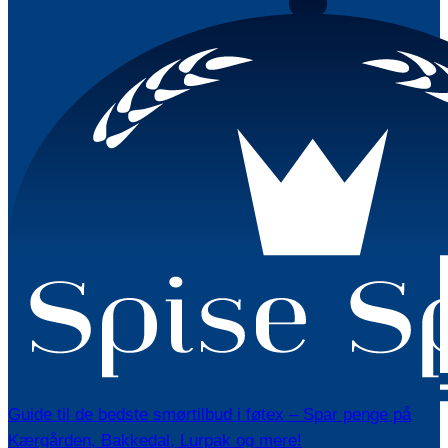
Guide til de bedste smørtilbud i føtex – Spar penge på
Kærgården, Bakkedal, Lurpak og mere!