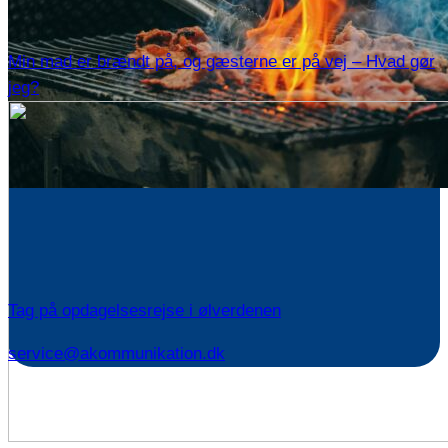
Min mad er brændt på, og gæsterne er på vej – Hvad gør
jeg?
Tag på opdagelsesrejse i ølverdenen
service@akommunikation.dk