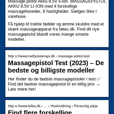
Massage pistol Akku 8.5V li-ion. MASSAGEPISTOL
AKKU 8.5V LI-ION med 4 forskellige
massagehoveder, 6 hastigheder. Sælges ikke i
varehuse.
Få hjælp til trætte fødder og ømme skuldre med et
skønt massageapparat fra føtex.dk. Find dit nye
massagepistol blandt vores mange smarte
modeller.
http s://www.netfysioterapi.dk › massage-pistol-test
Massagepistol Test (2023) – De
bedste og billigste modeller
Her finder du de bedste massagepistoler i test ✅
Find det bedste massagepistol til en billig pris →
Læs mere her!
http s://www.bilka.dk › … › Husholdning › Personlig pleje
Find flere forskellige