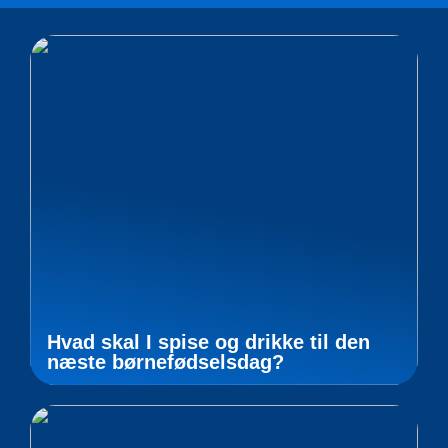
Hvad skal I spise og drikke til den
næste børnefødselsdag?