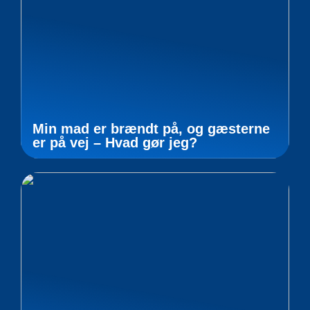
Min mad er brændt på, og gæsterne
er på vej – Hvad gør jeg?