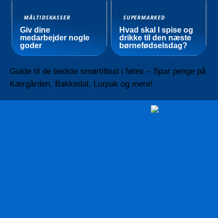
MÅLTIDSKASSER
SUPERMARKED
Giv dine
Hvad skal I spise og
medarbejder nogle
drikke til den næste
goder
børnefødselsdag?
Guide til de bedste smørtilbud i føtex – Spar penge på
Kærgården, Bakkedal, Lurpak og mere!