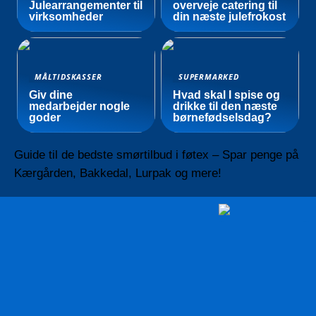
Julearrangementer til
overveje catering til
virksomheder
din næste julefrokost
MÅLTIDSKASSER
SUPERMARKED
Giv dine
Hvad skal I spise og
medarbejder nogle
drikke til den næste
goder
børnefødselsdag?
Guide til de bedste smørtilbud i føtex – Spar penge på
Kærgården, Bakkedal, Lurpak og mere!