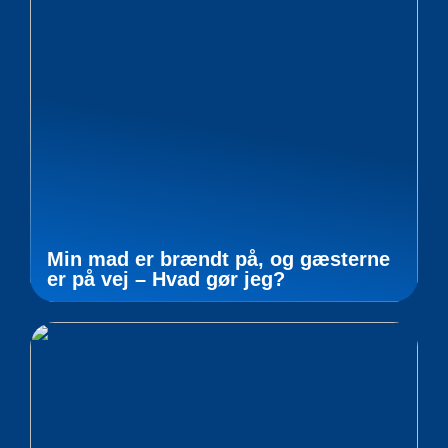
Min mad er brændt på, og gæsterne
er på vej – Hvad gør jeg?