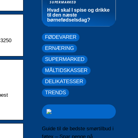
SUPERMARKED
Hvad skal I spise og drikke
til den næste
børnefødselsdag?
FØDEVARER
 3250
ERNÆRING
SUPERMARKED
MÅLTIDSKASSER
DELIKATESSER
TRENDS
best
Guide til de bedste smørtilbud i
føtex – Spar penge på