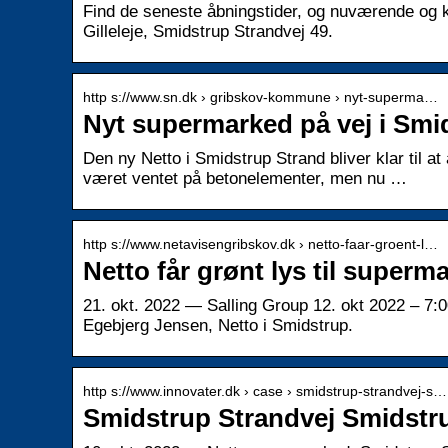
Find de seneste åbningstider, og nuværende og ko
Gilleleje, Smidstrup Strandvej 49.
http s://www.sn.dk › gribskov-kommune › nyt-superma…
Nyt supermarked på vej i Smi
Den ny Netto i Smidstrup Strand bliver klar til at
været ventet på betonelementer, men nu …
http s://www.netavisengribskov.dk › netto-faar-groent-l…
Netto får grønt lys til superm
21. okt. 2022 — Salling Group 12. okt 2022 – 7:0
Egebjerg Jensen, Netto i Smidstrup.
http s://www.innovater.dk › case › smidstrup-strandvej-s…
Smidstrup Strandvej Smidstru