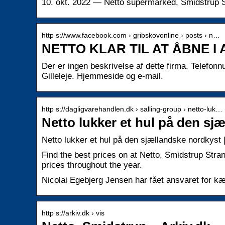
10. okt. 2022 — Netto supermarked, Smidstrup S
http s://www.facebook.com › gribskovonline › posts › n…
NETTO KLAR TIL AT ÅBNE I
Der er ingen beskrivelse af dette firma. Telef
Gilleleje. Hjemmeside og e-mail.
http s://dagligvarehandlen.dk › salling-group › netto-luk…
Netto lukker et hul på den sj
Netto lukker et hul på den sjællandske nordkyst 
Find the best prices on at Netto, Smidstrup Stra
prices throughout the year.
Nicolai Egebjerg Jensen har fået ansvaret for k
http s://arkiv.dk › vis