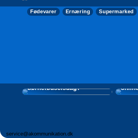
Fødevarer
Ernæring
Supermarked
Hvad skal I spise og drikke
til den næste
Tips t
børnefødselsdag?
onlin
service@akommunikation.dk