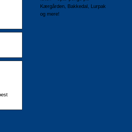
Kærgården, Bakkedal, Lurpak
og mere!
best