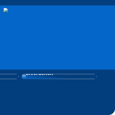
å, og
 Hvad
Tag på opdagelsesrejse i
ølverdenen