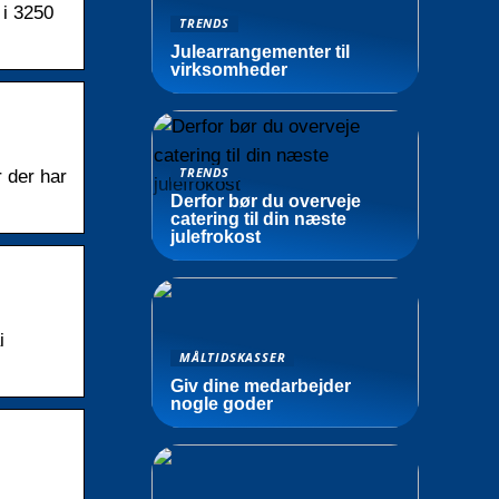
 i 3250
TRENDS
Julearrangementer til
virksomheder
TRENDS
r der har
Derfor bør du overveje
catering til din næste
julefrokost
i
MÅLTIDSKASSER
Giv dine medarbejder
nogle goder