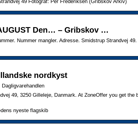
trandvej 49 Fotograf: Per Frederiksen (Gribskov Arkiv)
 AUGUST Den… – Gribskov …
onnummer. Nummer mangler. Adresse. Smidstrup Strandvej 49.
ællandske nordkyst
| Dagligvarehandlen
ndvej 49, 3250 Gilleleje, Danmark. At ZoneOffer you get the 
ædens nyeste flagskib