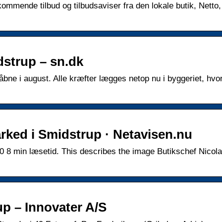
mmende tilbud og tilbudsaviser fra den lokale butik, Netto,
dstrup – sn.dk
 åbne i august. Alle kræfter lægges netop nu i byggeriet, hvo
arked i Smidstrup · Netavisen.nu
0 8 min læsetid. This describes the image Butikschef Nicola
p – Innovater A/S