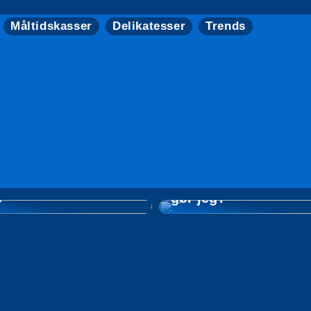
Måltidskasser
Delikatesser
Trends
Min mad er brændt p
il at købe rosévin
gæsterne er på vej –
e
gør jeg?