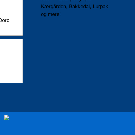
Kærgården, Bakkedal, Lurpak
og mere!
Doro