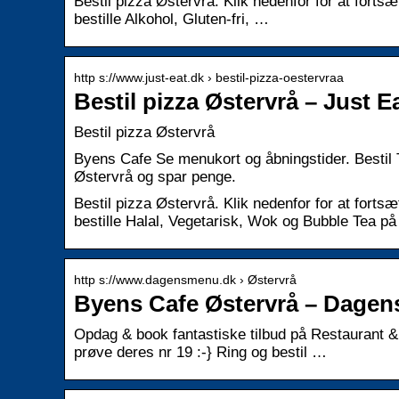
Bestil pizza Østervrå. Klik nedenfor for at fortsæ
bestille Alkohol, Gluten-fri, …
http s://www.just-eat.dk › bestil-pizza-oestervraa
Bestil pizza Østervrå – Just E
Bestil pizza Østervrå
Byens Cafe Se menukort og åbningstider. Bestil T
Østervrå og spar penge.
Bestil pizza Østervrå. Klik nedenfor for at fortsæ
bestille Halal, Vegetarisk, Wok og Bubble Tea p
http s://www.dagensmenu.dk › Østervrå
Byens Cafe Østervrå – Dage
Opdag & book fantastiske tilbud på Restaurant 
prøve deres nr 19 :-} Ring og bestil …