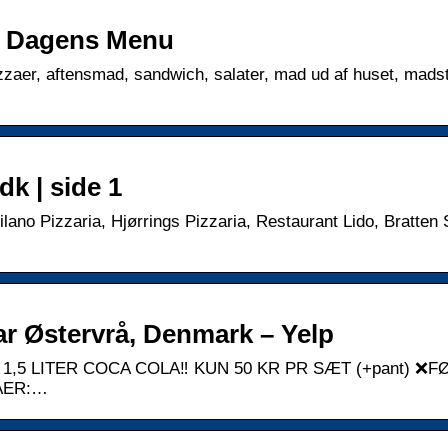
 | Dagens Menu
pizzaer, aftensmad, sandwich, salater, mad ud af huset, mads
dk | side 1
ano Pizzaria, Hjørrings Pizzaria, Restaurant Lido, Bratten 
r Østervrå, Denmark – Yelp
1,5 LITER COCA COLA‼️ KUN 50 KR PR SÆT (+pant) ❌FØ
AER:…