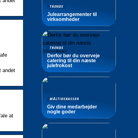
t andet
TRENDS
Julearrangementer til
virksomheder
TRENDS
Cafe
Derfor bør du overveje
catering til din næste
julefrokost
t andet
MÅLTIDSKASSER
Giv dine medarbejder
nogle goder
ale at