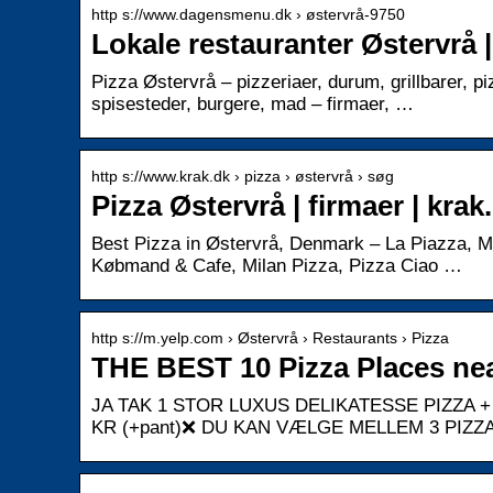
http s://www.dagensmenu.dk › østervrå-9750
Lokale restauranter Østervrå
Pizza Østervrå – pizzeriaer, durum, grillbarer, 
spisesteder, burgere, mad – firmaer, …
http s://www.krak.dk › pizza › østervrå › søg
Pizza Østervrå | firmaer | krak.
Best Pizza in Østervrå, Denmark – La Piazza, Mil
Købmand & Cafe, Milan Pizza, Pizza Ciao …
http s://m.yelp.com › Østervrå › Restaurants › Pizza
THE BEST 10 Pizza Places nea
JA TAK 1 STOR LUXUS DELIKATESSE PIZZA + 
KR (+pant)❌ DU KAN VÆLGE MELLEM 3 PIZZ