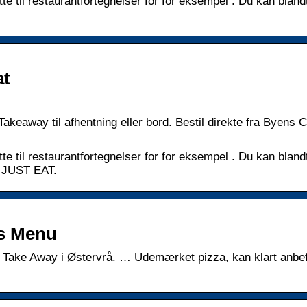
tte til restaurantfortegnelser for for eksempel . Du kan bland
at
akeaway til afhentning eller bord. Bestil direkte fra Byens 
tte til restaurantfortegnelser for for eksempel . Du kan bland
å JUST EAT.
ns Menu
& Take Away i Østervrå. … Udemærket pizza, kan klart anbef