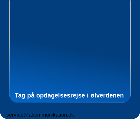
Tag på opdagelsesrejse i ølverdenen
service@akommunikation.dk