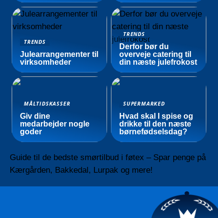
TRENDS
TRENDS
Derfor bør du
Julearrangementer til
overveje catering til
virksomheder
din næste julefrokost
MÅLTIDSKASSER
SUPERMARKED
Giv dine
Hvad skal I spise og
medarbejder nogle
drikke til den næste
goder
børnefødselsdag?
Guide til de bedste smørtilbud i føtex – Spar penge på
Kærgården, Bakkedal, Lurpak og mere!