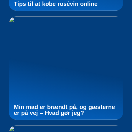
Tips til at købe rosévin online
Min mad er brændt på, og gæsterne
er på vej – Hvad gør jeg?