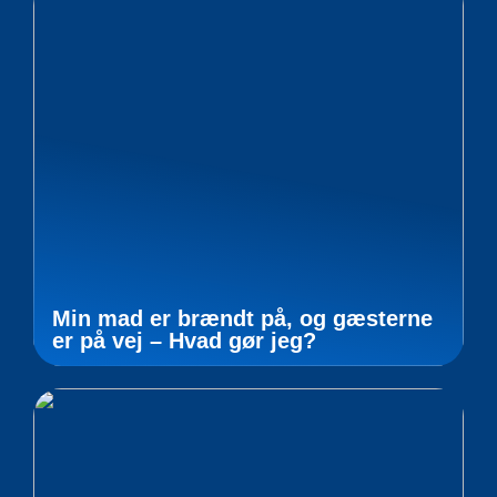
Min mad er brændt på, og gæsterne
er på vej – Hvad gør jeg?