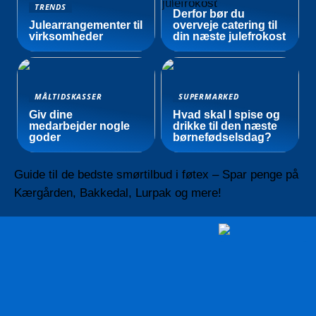
TRENDS
Derfor bør du
Julearrangementer til
overveje catering til
virksomheder
din næste julefrokost
MÅLTIDSKASSER
SUPERMARKED
Giv dine
Hvad skal I spise og
medarbejder nogle
drikke til den næste
goder
børnefødselsdag?
Guide til de bedste smørtilbud i føtex – Spar penge på
Kærgården, Bakkedal, Lurpak og mere!