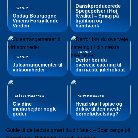
Danskproducerede
TRENDS
Spegepølser i Høj
Opdag Bourgogne
Kvalitet – Smag på
Vinens Fortryllende
tradition og
Verden
håndværk
TRENDS
TRENDS
Derfor bør du
Julearrangementer til
overveje catering til
virksomheder
din næste julefrokost
MÅLTIDSKASSER
SUPERMARKED
Giv dine
Hvad skal I spise og
medarbejder nogle
drikke til den næste
goder
børnefødselsdag?
Guide til de bedste smørtilbud i føtex – Spar penge på