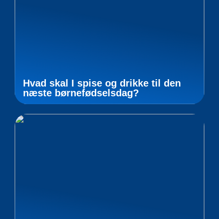
Hvad skal I spise og drikke til den
næste børnefødselsdag?