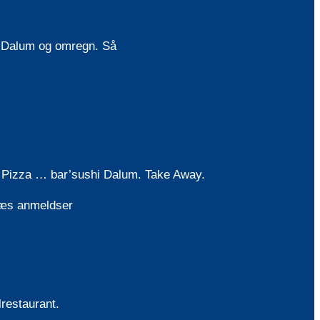
 i Dalum og omregn. Så
, Pizza … bar’sushi Dalum. Take Away.
 læs anmeldser
lrestaurant.