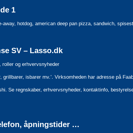
ide 1
ake-away, hotdog, american deep pan pizza, sandwich, spises
nse SV – Lasso.dk
 roller og erhvervsnyheder
iaer, grillbarer, isbarer mv.’. Virksomheden har adresse på
hi. Se regnskaber, erhvervsnyheder, kontaktinfo, bestyrelse
elefon, åpningstider …