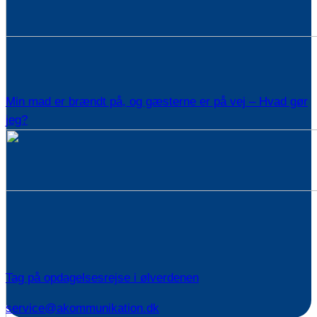
Min mad er brændt på, og gæsterne er på vej – Hvad gør
jeg?
Tag på opdagelsesrejse i ølverdenen
service@akommunikation.dk