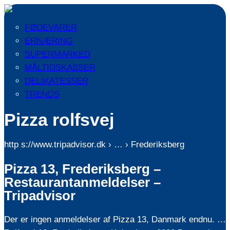
FØDEVARER
ERNÆRING
SUPERMARKED
MÅLTIDSKASSER
DELIKATESSER
TRENDS
Pizza rolfsvej
http s://www.tripadvisor.dk › … › Frederiksberg
Pizza 13, Frederiksberg –
Restaurantanmeldelser –
Tripadvisor
Der er ingen anmeldelser af Pizza 13, Danmark endnu. …