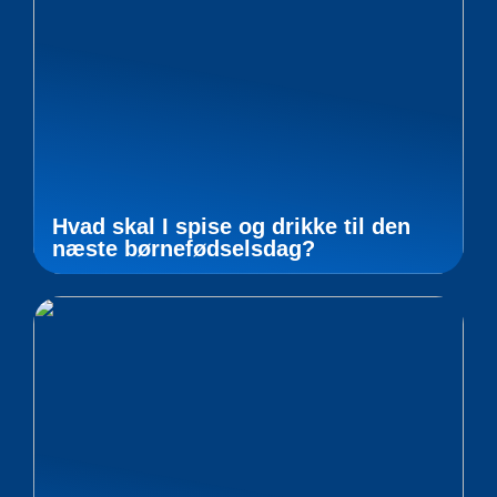
Hvad skal I spise og drikke til den
næste børnefødselsdag?