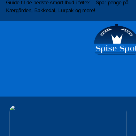
Guide til de bedste smørtilbud i føtex – Spar penge på
Kærgården, Bakkedal, Lurpak og mere!