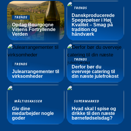
TRENDS
Danskproducerede
TRENDS
Spegepølser i Høj
Opdag Bourgogne
Kvalitet – Smag på
Vinens Fortryllende
tradition og
Verden
håndværk
TRENDS
TRENDS
Derfor bør du
Julearrangementer til
overveje catering til
virksomheder
din næste julefrokost
MÅLTIDSKASSER
SUPERMARKED
Giv dine
Hvad skal I spise og
medarbejder nogle
drikke til den næste
goder
børnefødselsdag?