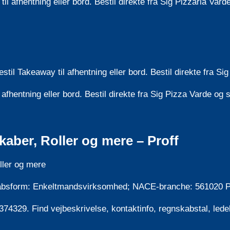
il afhentning eller bord. Bestil direkte fra Sig Pizzaria Va
il Takeaway til afhentning eller bord. Bestil direkte fra Si
 afhentning eller bord. Bestil direkte fra Sig Pizza Varde o
kaber, Roller og mere – Proff
ller og mere
kabsform: Enkeltmandsvirksomhed; NACE-branche: 561020 Pizz
0374329. Find vejbeskrivelse, kontaktinfo, regnskabstal, lede