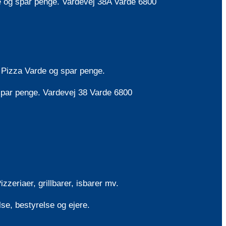
rde og spar penge. Vardevej 38A Varde 6800
g Pizza Varde og spar penge.
g spar penge. Vardevej 38 Varde 6800
eriaer, grillbarer, isbarer mv.
lse, bestyrelse og ejere.