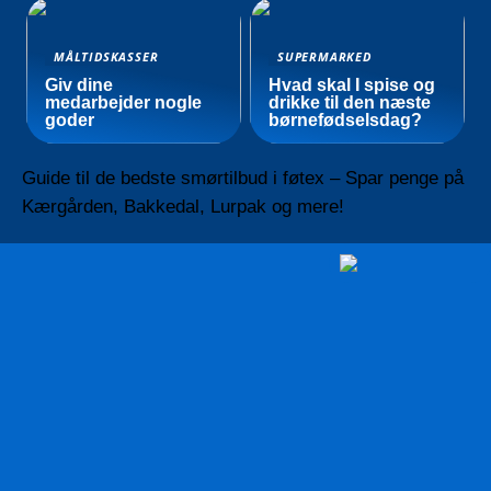
MÅLTIDSKASSER
SUPERMARKED
Giv dine
Hvad skal I spise og
medarbejder nogle
drikke til den næste
goder
børnefødselsdag?
Guide til de bedste smørtilbud i føtex – Spar penge på
Kærgården, Bakkedal, Lurpak og mere!