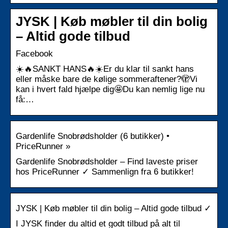
JYSK | Køb møbler til din bolig
– Altid gode tilbud
Facebook
☀️🔥SANKT HANS🔥☀️Er du klar til sankt hans
eller måske bare de kølige sommeraftener?🫣Vi
kan i hvert fald hjælpe dig🤩Du kan nemlig lige nu
få:…
Gardenlife Snobrødsholder (6 butikker) •
PriceRunner »
Gardenlife Snobrødsholder – Find laveste priser
hos PriceRunner ✓ Sammenlign fra 6 butikker!
JYSK | Køb møbler til din bolig – Altid gode tilbud ✓
I JYSK finder du altid et godt tilbud på alt til