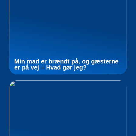
Min mad er brændt på, og gæsterne
er på vej – Hvad gør jeg?