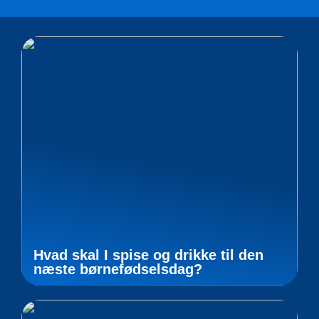
Hvad skal I spise og drikke til den
næste børnefødselsdag?