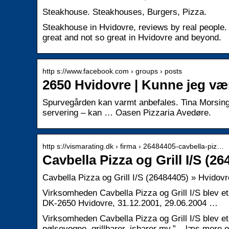
Steakhouse. Steakhouses, Burgers, Pizza.
Steakhouse in Hvidovre, reviews by real people.
great and not so great in Hvidovre and beyond.
http s://www.facebook.com › groups › posts
2650 Hvidovre | Kunne jeg vær
Spurvegården kan varmt anbefales. Tina Morsing.
servering – kan … Oasen Pizzaria Avedøre.
http s://vismarating.dk › firma › 26484405-cavbella-piz…
Cavbella Pizza og Grill I/S (2
Cavbella Pizza og Grill I/S (26484405) » Hvidov
Virksomheden Cavbella Pizza og Grill I/S blev e
DK-2650 Hvidovre, 31.12.2001, 29.06.2004 …
Virksomheden Cavbella Pizza og Grill I/S blev eta
pølsevogne, grillbarer, isbarer mv.” – læs mere