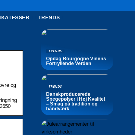
IKATESSER
TRENDS
TRENDS
Opdag Bourgogne Vinens
Fortryllende Verden
ovre og
TRENDS
Danskproducerede
Spegepølser i Høj Kvalitet
ringning
– Smag på tradition og
 2650
håndværk