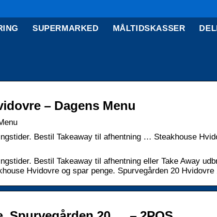
RING
SUPERMARKED
MÅLTIDSKASSER
DEL
vidovre – Dagens Menu
 Menu
gstider. Bestil Takeaway til afhentning … Steakhouse Hvid
stider. Bestil Takeaway til afhentning eller Take Away udb
teakhouse Hvidovre og spar penge. Spurvegården 20 Hvidovre
e, Spurvegården 20 … – 2POS