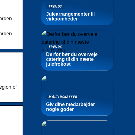
TRENDS
Julearrangementer til
ården
virksomheder
ården
TRENDS
Derfor bør du overveje
catering til din næste
julefrokost
egion of
MÅLTIDSKASSER
Giv dine medarbejder
nogle goder