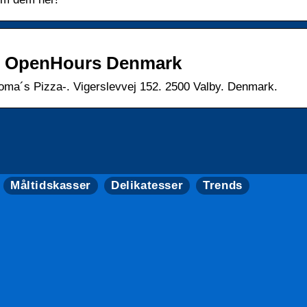
 – OpenHours Denmark
a´s Pizza-. Vigerslevvej 152. 2500 Valby. Denmark.
Måltidskasser
Delikatesser
Trends