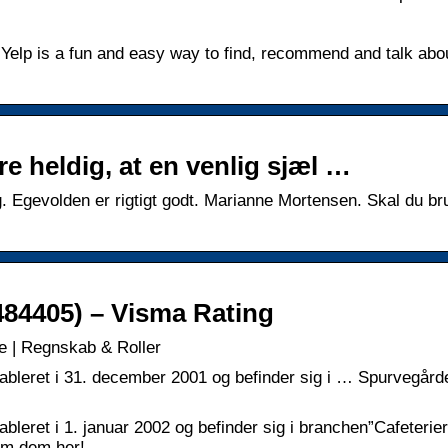
 Yelp is a fun and easy way to find, recommend and talk abo
e heldig, at en venlig sjæl …
 Egevolden er rigtigt godt. Marianne Mortensen. Skal du br
6484405) – Visma Rating
re | Regnskab & Roller
tableret i 31. december 2001 og befinder sig i … Spurvegård
bleret i 1. januar 2002 og befinder sig i branchen”Cafeterier
 om dem her!