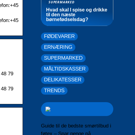
SUPERMARKED
efon:+45
Hvad skal I spise og drikke
til den næste
børnefødselsdag?
efon:+45
FØDEVARER
ERNÆRING
SUPERMARKED
MÅLTIDSKASSER
 48 79
DELIKATESSER
 48 79
TRENDS
Guide til de bedste smørtilbud i
føtex – Spar penge på