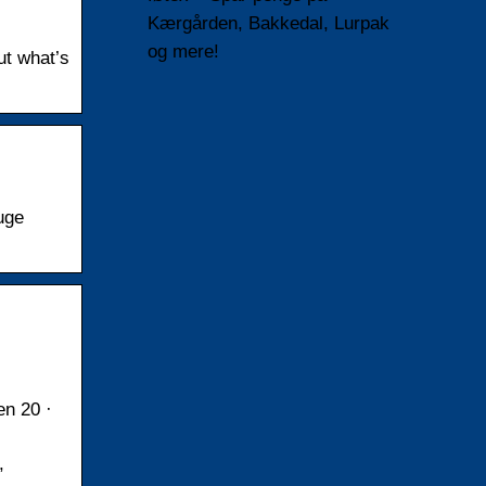
Kærgården, Bakkedal, Lurpak
og mere!
ut what’s
uge
en 20 ·
,