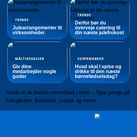
TRENDS
TRENDS
Derfor bør du
Julearrangementer til
overveje catering til
virksomheder
din næste julefrokost
MÅLTIDSKASSER
SUPERMARKED
Giv dine
Hvad skal I spise og
medarbejder nogle
drikke til den næste
goder
børnefødselsdag?
Guide til de bedste smørtilbud i føtex – Spar penge på
Kærgården, Bakkedal, Lurpak og mere!