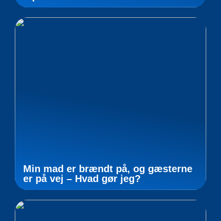
Min mad er brændt på, og gæsterne
er på vej – Hvad gør jeg?