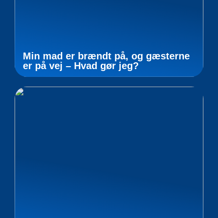
Min mad er brændt på, og gæsterne
er på vej – Hvad gør jeg?