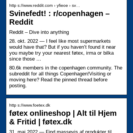
http s://www.reddit.com › yfieoe › sv…
Svinefedt! : r/copenhagen –
Reddit
Reddit – Dive into anything
28. okt. 2022 — I feel like most supermarkets
would have that? But if you haven’t found it near
you maybe try your nearest føtex, irma or bilka
since those …
80.6k members in the copenhagen community. The
subreddit for all things Copenhagen!Visiting or
moving here? Read the pinned thread before
posting.
http s://www.foetex.dk
føtex onlineshop | Alt til Hjem
& Fritid | føtex.dk
31. maj 2022 — Find massevis af produkter til