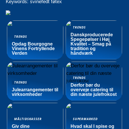
Keywords: svinefedt føtex
TRENDS
Danskproducerede
TRENDS
Spegepølser i Høj
Opdag Bourgogne
Kvalitet – Smag på
Vinens Fortryllende
tradition og
Verden
håndværk
TRENDS
TRENDS
Derfor bør du
Julearrangementer til
overveje catering til
virksomheder
din næste julefrokost
MÅLTIDSKASSER
SUPERMARKED
Giv dine
Hvad skal I spise og