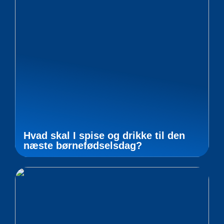
Hvad skal I spise og drikke til den
næste børnefødselsdag?