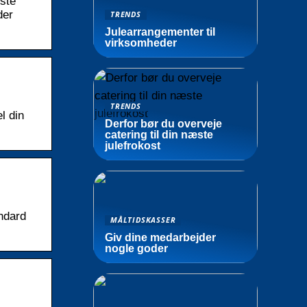
ste
der
TRENDS
Julearrangementer til
virksomheder
TRENDS
l din
Derfor bør du overveje
catering til din næste
julefrokost
andard
MÅLTIDSKASSER
Giv dine medarbejder
nogle goder