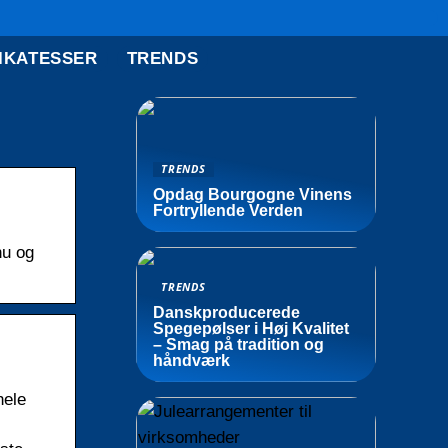
IKATESSER
TRENDS
TRENDS
Opdag Bourgogne Vinens
Fortryllende Verden
nu og
TRENDS
Danskproducerede
Spegepølser i Høj Kvalitet
– Smag på tradition og
håndværk
hele