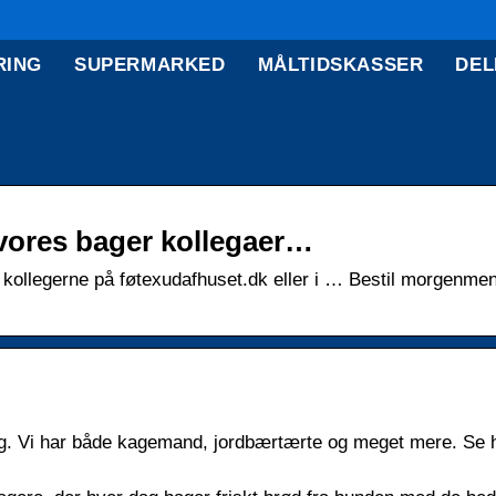
RING
SUPERMARKED
MÅLTIDSKASSER
DEL
 vores bager kollegaer…
il kollegerne på føtexudafhuset.dk eller i … Bestil morgenme
ring. Vi har både kagemand, jordbærtærte og meget mere. Se 