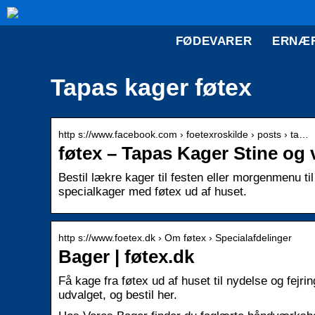
FØDEVARER
ERNÆ
Tapas kager føtex
http s://www.facebook.com › foetexroskilde › posts › ta…
føtex – Tapas Kager Stine og
Bestil lækre kager til festen eller morgenmenu t
specialkager med føtex ud af huset.
http s://www.foetex.dk › Om føtex › Specialafdelinger
Bager | føtex.dk
Få kage fra føtex ud af huset til nydelse og fej
udvalget, og bestil her.