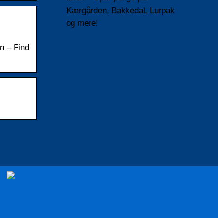
Kærgården, Bakkedal, Lurpak
og mere!
in – Find