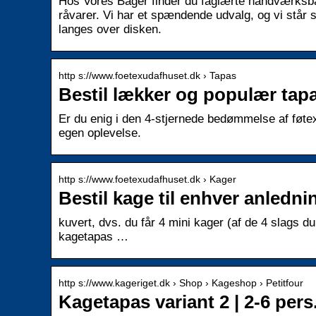
Hos Vores Bager finder du faglærte håndværksba
råvarer. Vi har et spændende udvalg, og vi står s
langes over disken.
http s://www.foetexudafhuset.dk › Tapas
Bestil lækker og populær tapa
Er du enig i den 4-stjernede bedømmelse af føte
egen oplevelse.
http s://www.foetexudafhuset.dk › Kager
Bestil kage til enhver anledni
kuvert, dvs. du får 4 mini kager (af de 4 slags d
kagetapas …
http s://www.kageriget.dk › Shop › Kageshop › Petitfour
Kagetapas variant 2 | 2-6 pers