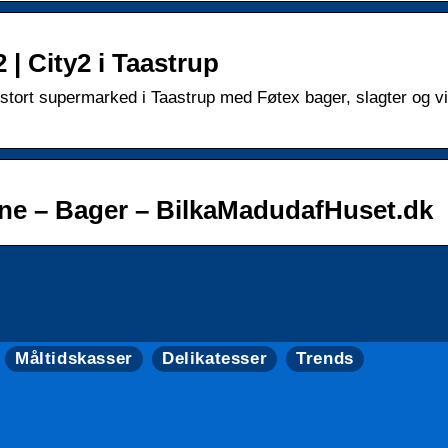
 | City2 i Taastrup
Et stort supermarked i Taastrup med Føtex bager, slagter og v
line – Bager – BilkaMadudafHuset.dk
Måltidskasser
Delikatesser
Trends