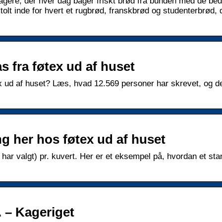
gere, der hver dag bager friskt brød fra bunden med de bed
tolt inde for hvert et rugbrød, franskbrød og studenterbrød, 
s fra føtex ud af huset
x ud af huset? Læs, hvad 12.569 personer har skrevet, og de
ng her hos føtex ud af huset
u har valgt) pr. kuvert. Her er et eksempel på, hvordan et st
. – Kageriget