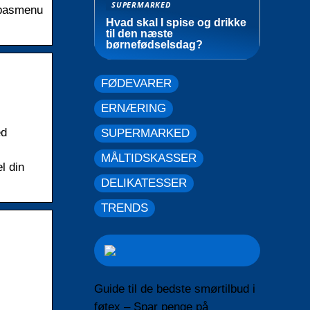
SUPERMARKED
tapasmenu
Hvad skal I spise og drikke
til den næste
børnefødselsdag?
FØDEVARER
ERNÆRING
ed
SUPERMARKED
MÅLTIDSKASSER
l din
DELIKATESSER
TRENDS
Guide til de bedste smørtilbud i
føtex – Spar penge på