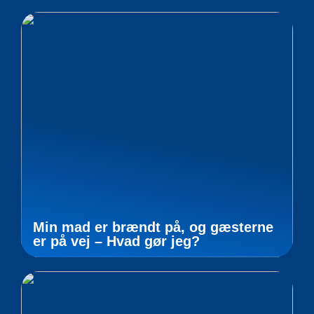
Min mad er brændt på, og gæsterne
er på vej – Hvad gør jeg?