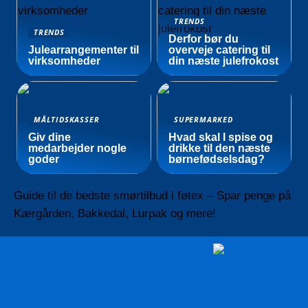
TRENDS
TRENDS
Derfor bør du
Julearrangementer til
overveje catering til
virksomheder
din næste julefrokost
MÅLTIDSKASSER
SUPERMARKED
Giv dine
Hvad skal I spise og
medarbejder nogle
drikke til den næste
goder
børnefødselsdag?
Guide til de bedste smørtilbud i føtex – Spar penge på
Kærgården, Bakkedal, Lurpak og mere!