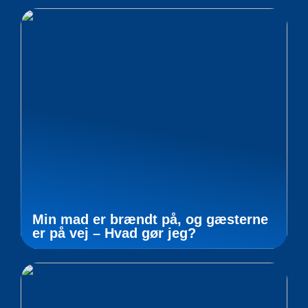
Min mad er brændt på, og gæsterne
er på vej – Hvad gør jeg?