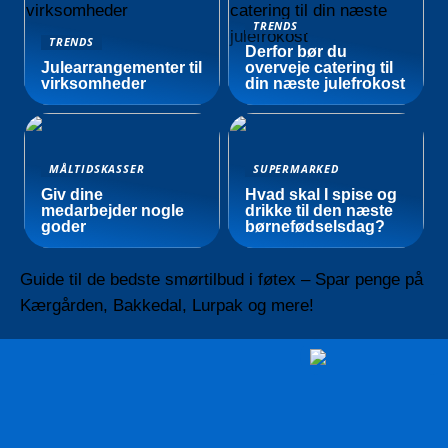
TRENDS
TRENDS
Derfor bør du
Julearrangementer til
overveje catering til
virksomheder
din næste julefrokost
MÅLTIDSKASSER
SUPERMARKED
Giv dine
Hvad skal I spise og
medarbejder nogle
drikke til den næste
goder
børnefødselsdag?
Guide til de bedste smørtilbud i føtex – Spar penge på
Kærgården, Bakkedal, Lurpak og mere!