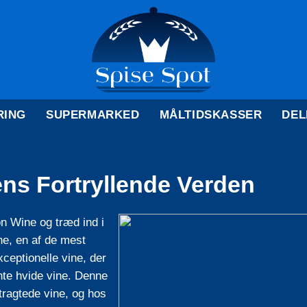
RING
SUPERMARKED
MÅLTIDSKASSER
DEL
s Fortryllende Verden
n Wine og træd ind i
ne, en af de mest
xceptionelle vine, der
nte hvide vine. Denne
tragtede vine, og hos