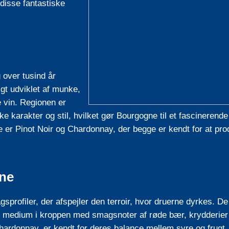
disse fantastiske
 over tusind år
igt udviklet af munke,
e vin. Regionen er
ke karakter og stil, hvilket gør Bourgogne til et fascinerende
 er Pinot Noir og Chardonnay, der begge er kendt for at pr
ne
profiler, der afspejler den terroir, hvor druerne dyrkes. De
 til medium i kroppen med smagsnoter af røde bær, krydderier
hardonnay, er kendt for deres balance mellem syre og frugt