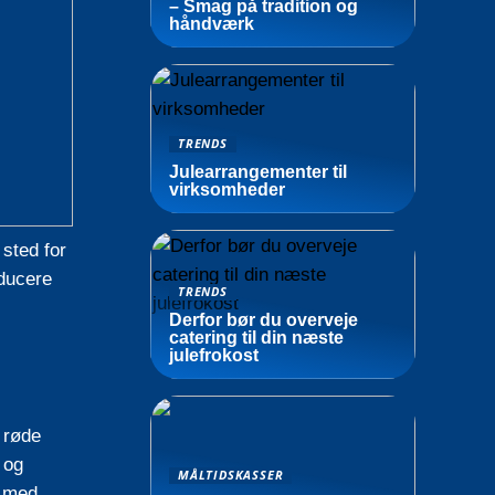
– Smag på tradition og
håndværk
TRENDS
Julearrangementer til
virksomheder
 sted for
oducere
TRENDS
Derfor bør du overveje
catering til din næste
julefrokost
 røde
 og
MÅLTIDSKASSER
, med