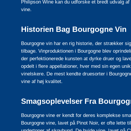
Philipson Wine kan du udforske et bredt udvalg af 
vine.
Historien Bag Bourgogne Vin
Bourgogne vin har en rig historie, der strækker sig
tilbage. Vinproduktionen i Bourgogne blev oprindel
der perfektionerede kunsten at dyrke druer og lav
opdelt i flere appellationer, hver med sin egen unik
vinelskere. De mest kendte druesorter i Bourgogne
vine af høj kvalitet.
Smagsoplevelser Fra Bourgog
Bourgogne vine er kendt for deres komplekse smags
Bourgogne vine, lavet på Pinot Noir, er ofte lette
undertoner af skovbund. De hvide vine, lavet på C