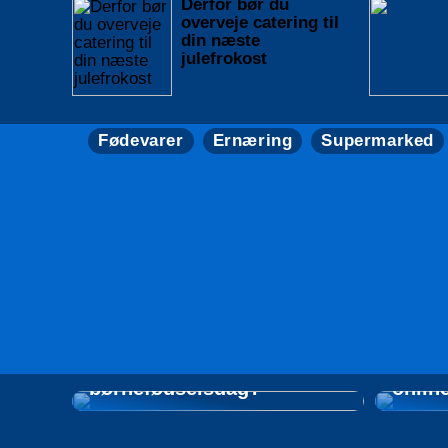
Derfor bør du
overveje catering til
din næste
julefrokost
Fødevarer
Ernæring
Supermarked
Hvad skal I spise og drikke
til den næste
Tips t
børnefødselsdag?
onlin