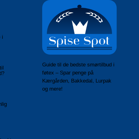
 i
Guide til de bedste smørtilbud i
il
føtex – Spar penge på
d?
Kærgården, Bakkedal, Lurpak
og mere!
nlig