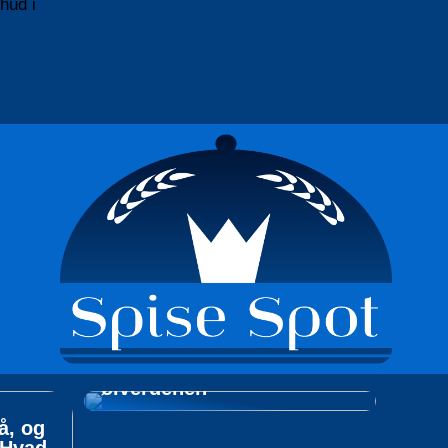
hud i
Tag på opdagelsesrejse i
ølverdenen
å, og