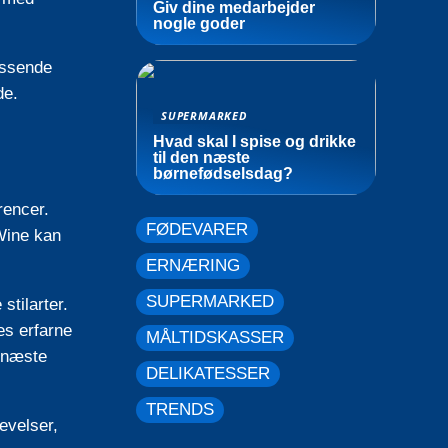
Giv dine medarbejder
nogle goder
assende
de.
SUPERMARKED
Hvad skal I spise og drikke
til den næste
børnefødselsdag?
rencer.
FØDEVARER
Wine kan
ERNÆRING
SUPERMARKED
stilarter.
es erfarne
MÅLTIDSKASSER
n næste
DELIKATESSER
TRENDS
evelser,