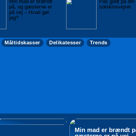
Min mad er brændt
Pas godt på din 
på, og gæsterne er
solskinsvejret
på vej – Hvad gør
jeg?
Måltidskasser
Delikatesser
Trends
il at købe rosévin
e
Min mad er brændt p