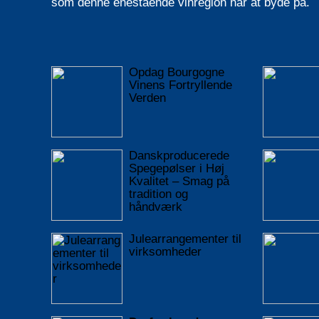
som denne enestående vinregion har at byde på.
Opdag Bourgogne
Vinens Fortryllende
Verden
Danskproducerede
Spegepølser i Høj
Kvalitet – Smag på
tradition og
håndværk
Julearrangementer til
virksomheder